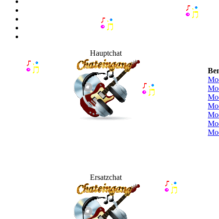
Hauptchat
Be
Mod
Mod
Mo
Mo
Mo
Mo
Mod
Ersatzchat