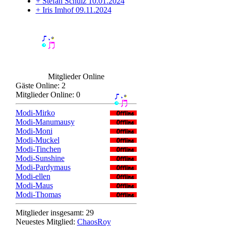
+ Stefan Schulz 10.01.2024
+ Iris Imhof 09.11.2024
Mitglieder Online
Gäste Online: 2
Mitglieder Online: 0
Modi-Mirko
Modi-Manumausy
Modi-Moni
Modi-Muckel
Modi-Tinchen
Modi-Sunshine
Modi-Pardymaus
Modi-ellen
Modi-Maus
Modi-Thomas
Mitglieder insgesamt: 29
Neuestes Mitglied:
ChaosRoy